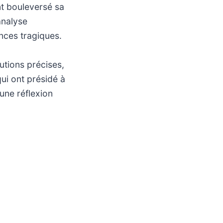
nt bouleversé sa
analyse
nces tragiques.
utions précises,
i ont présidé à
une réflexion