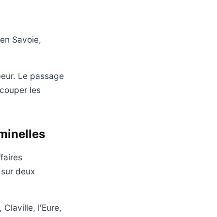
 en Savoie,
beur. Le passage
 couper les
minelles
faires
 sur deux
laville, l'Eure,