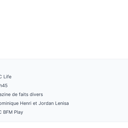
C Life
2h45
zine de faits divers
ominique Henri et Jordan Lenisa
C BFM Play