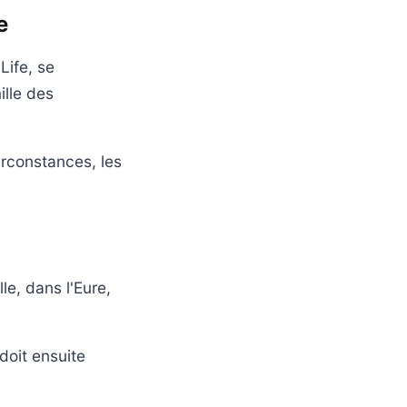
e
Life, se
ille des
irconstances, les
le, dans l'Eure,
doit ensuite