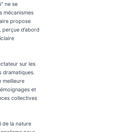
é" ne se
les mécanismes
taire propose
e, perçue d’abord
ciaire
ctateur sur les
s dramatiques.
 meilleure
 témoignages et
nces collectives
i de la nature