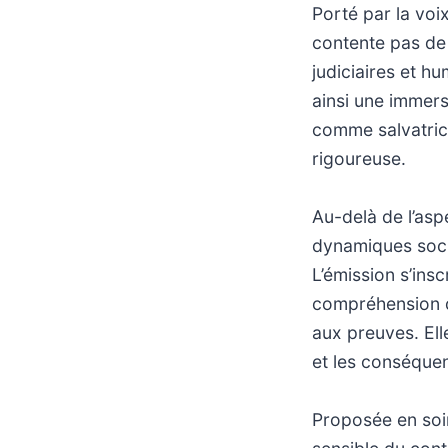
Porté par la voi
contente pas de
judiciaires et h
ainsi une immers
comme salvatrice
rigoureuse.
Au-delà de l’asp
dynamiques soci
L’émission s’ins
compréhension d
aux preuves. Ell
et les conséque
Proposée en soir