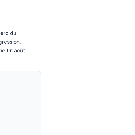
méro du
gression,
me fin août