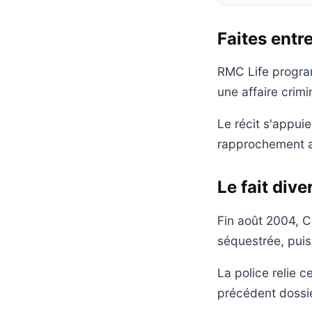
Faites entr
RMC Life program
une affaire crim
Le récit s'appuie 
rapprochement av
Le fait div
Fin août 2004, C
séquestrée, puis 
La police relie c
précédent dossie