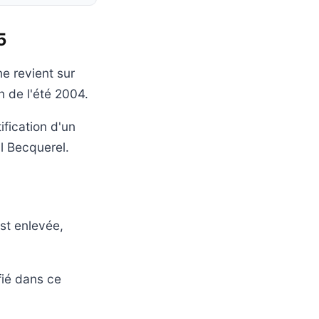
5
e revient sur
n de l'été 2004.
tification d'un
l Becquerel.
st enlevée,
fié dans ce