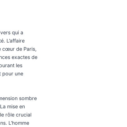
ivers qui a
. L’affaire
e cœur de Paris,
ances exactes de
ourant les
nt pour une
imension sombre
. La mise en
e rôle crucial
ins. L’homme