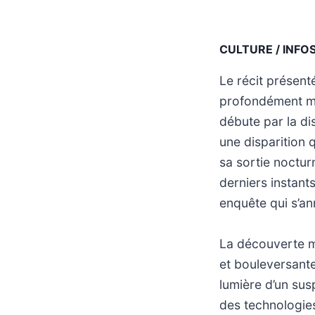
CULTURE / INFO
Le récit présent
profondément mar
débute par la di
une disparition 
sa sortie noctur
derniers instant
enquête qui s’a
La découverte m
et bouleversante 
lumière d’un susp
des technologie