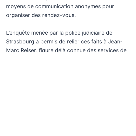
moyens de communication anonymes pour
organiser des rendez-vous.
L’enquête menée par la police judiciaire de
Strasbourg a permis de relier ces faits à Jean-
Marc Reiser, figure déjà connue des services de
justice. La mise en lumière de ce lien entre des
disparitions récentes et un acquittement ancien
pose une réflexion sur la persistance des
soupçons et sur les procédures judiciaires face à
des crimes sans preuves directes. L’émission
explore ainsi les zones d’ombre entourant ces
dossiers, offrant une analyse approfondie des
mécanismes judiciaires et policiers qui encadrent
ces affaires sensibles.