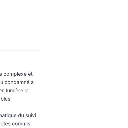
re complexe et
vidu condamné à
en lumière la
ibles.
matique du suivi
 actes commis