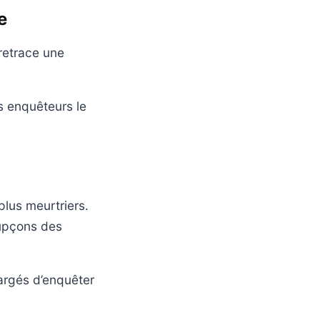
e
retrace une
s enquêteurs le
plus meurtriers.
oupçons des
hargés d’enquêter