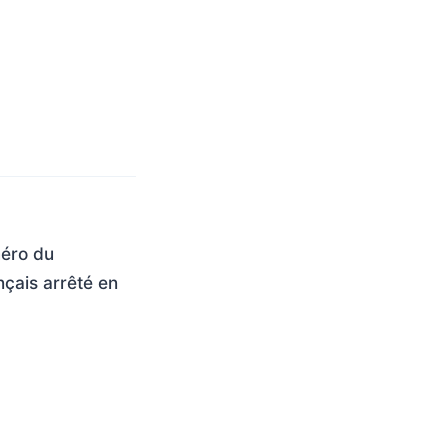
méro du
nçais arrêté en