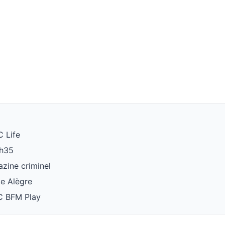
C Life
3h35
zine criminel
ce Alègre
C BFM Play