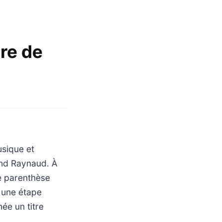
re de
usique et
and Raynaud. À
e parenthèse
 une étape
ée un titre