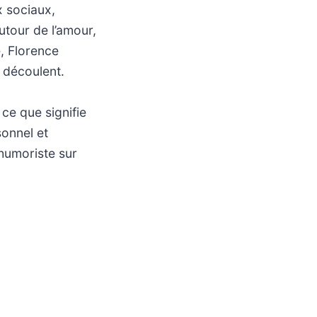
x sociaux,
utour de l’amour,
e, Florence
n découlent.
ce que signifie
sonnel et
’humoriste sur