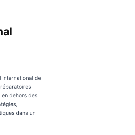
nal
 international de
préparatoires
s en dehors des
atégies,
ctiques dans un