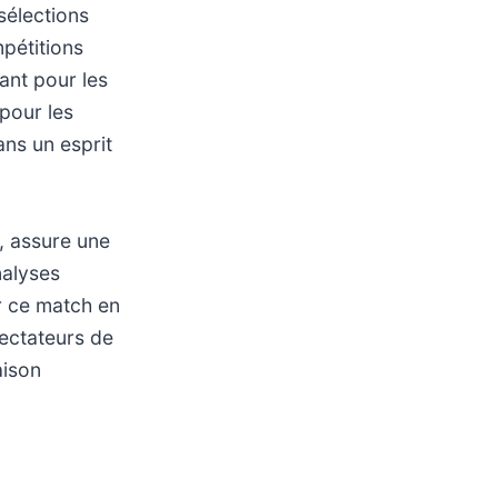
sélections
mpétitions
ant pour les
 pour les
ans un esprit
, assure une
nalyses
r ce match en
pectateurs de
aison