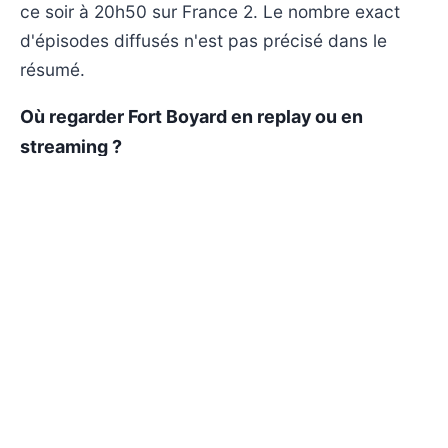
ce soir à 20h50 sur France 2. Le nombre exact
d'épisodes diffusés n'est pas précisé dans le
résumé.
Où regarder Fort Boyard en replay ou en
streaming ?
Fort Boyard est généralement disponible en
replay et streaming sur france.tv après la
diffusion sur France 2.
Y aura-t-il une suite ou une prochaine saison
de Fort Boyard ?
Le résumé annonce une nouvelle saison de Fort
Boyard. Aucune information supplémentaire sur
une saison suivante n'est précisée.