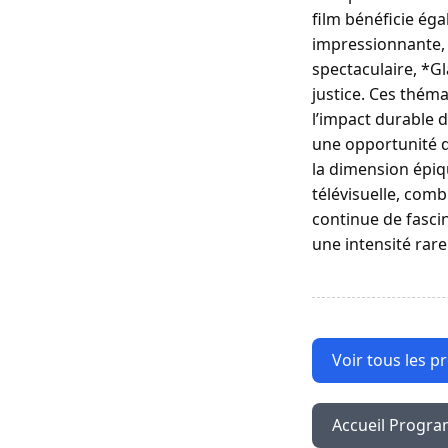
film bénéficie ég
impressionnante, q
spectaculaire, *Gl
justice. Ces théma
l’impact durable d
une opportunité d
la dimension épiq
télévisuelle, com
continue de fasci
une intensité rar
Voir tous les p
Accueil Progr