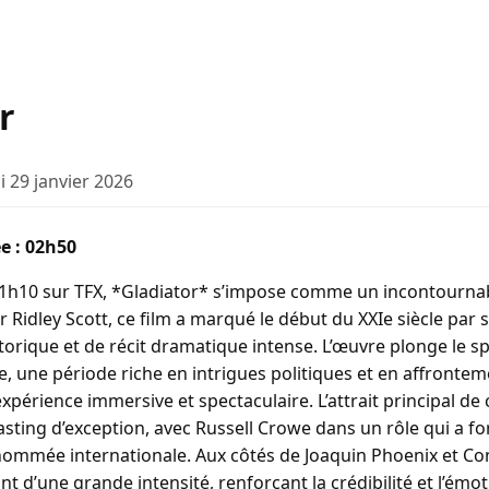
r
di 29 janvier 2026
ée : 02h50
 21h10 sur TFX, *Gladiator* s’impose comme un incontourn
r Ridley Scott, ce film a marqué le début du XXIe siècle pa
storique et de récit dramatique intense. L’œuvre plonge le s
e, une période riche en intrigues politiques et en affronte
expérience immersive et spectaculaire. L’attrait principal d
asting d’exception, avec Russell Crowe dans un rôle qui a f
nommée internationale. Aux côtés de Joaquin Phoenix et Con
nt d’une grande intensité, renforçant la crédibilité et l’émot