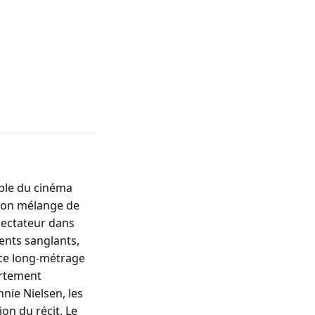
able du cinéma
r son mélange de
pectateur dans
ments sanglants,
e ce long-métrage
ortement
nie Nielsen, les
ion du récit. Le