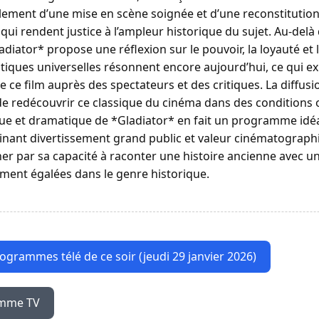
alement d’une mise en scène soignée et d’une reconstitution
ui rendent justice à l’ampleur historique du sujet. Au-delà d
adiator* propose une réflexion sur le pouvoir, la loyauté et 
tiques universelles résonnent encore aujourd’hui, ce qui ex
e ce film auprès des spectateurs et des critiques. La diffusi
e redécouvrir ce classique du cinéma dans des conditions o
ue et dramatique de *Gladiator* en fait un programme idéa
binant divertissement grand public et valeur cinématographi
ner par sa capacité à raconter une histoire ancienne avec u
ement égalées dans le genre historique.
rogrammes télé de ce soir (jeudi 29 janvier 2026)
amme TV