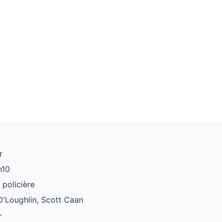
r
h10
 policière
O'Loughlin, Scott Caan
+