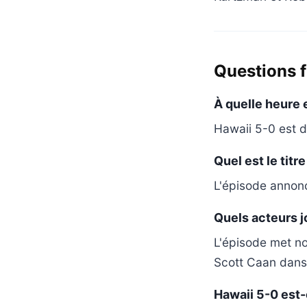
Questions 
À quelle heure e
Hawaii 5-0 est d
Quel est le titr
L'épisode annoncé
Quels acteurs j
L'épisode met no
Scott Caan dans 
Hawaii 5-0 est-e