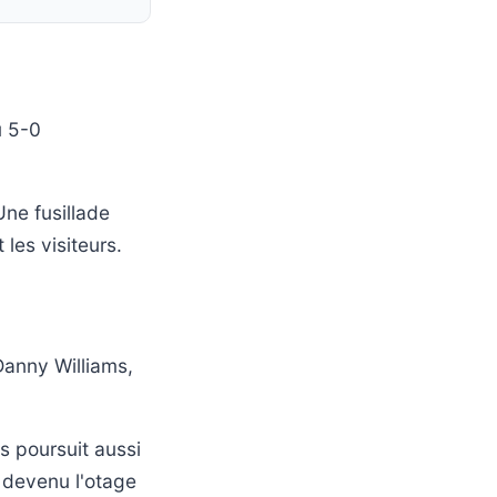
u 5-0
Une fusillade
les visiteurs.
Danny Williams,
s poursuit aussi
, devenu l'otage