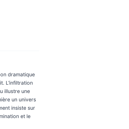
sion dramatique
. L’infiltration
 illustre une
mière un univers
ment insiste sur
mination et le