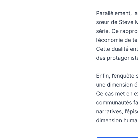
Parallèlement, la
sœur de Steve Mc
série. Ce rappr
l’économie de te
Cette dualité en
des protagoniste
Enfin, l’enquête
une dimension ém
Ce cas met en ex
communautés fac
narratives, l’épi
dimension humaine