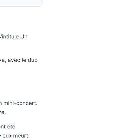
intitule Un
ve, avec le duo
n mini-concert.
ve.
ont été
e eux meurt.