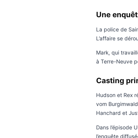
Une enquête
La police de Sai
L’affaire se déro
Mark, qui travail
à Terre-Neuve po
Casting pri
Hudson et Rex r
vom Burgimwald 
Hanchard et Just
Dans l’épisode U
l’enquête diffus