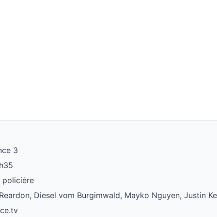
nce 3
2h35
 policière
 Reardon, Diesel vom Burgimwald, Mayko Nguyen, Justin Ke
nce.tv