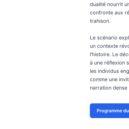
dualité nourrit un
confronte aux ré
trahison.
Le scénario expl
un contexte révo
l’histoire. Le dé
à une réflexion 
les individus en
comme une invita
narration dense
Programme du 