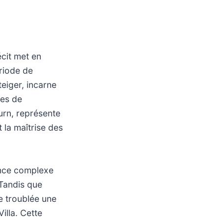
écit met en
ériode de
eiger, incarne
tes de
urn, représente
t la maîtrise des
iance complexe
. Tandis que
e troublée une
illa. Cette