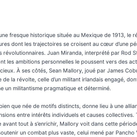
une fresque historique située au Mexique de 1913, le r
ures dont les trajectoires se croisent au cœur d’une p
révolutionnaires. Juan Miranda, interprété par Rod St
ont les ambitions personnelles le poussent vers des ac
cieux. À ses côtés, Sean Mallory, joué par James Cob
 de la révolte, celle d’un militant irlandais engagé, don
ne un militantisme pragmatique et déterminé.
bien que née de motifs distincts, donne lieu à une all
tensions entre intérêts individuels et causes collectives
avant tout à s’enrichir, Mallory voit dans cette périod
outenir un combat plus vaste, celui mené par Pancho V