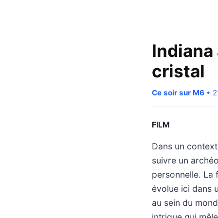
Indiana
cristal
Ce soir sur M6
• 2
FILM
Dans un contexte
suivre un arché
personnelle. La 
évolue ici dans 
au sein du monde
intrigue qui mêl