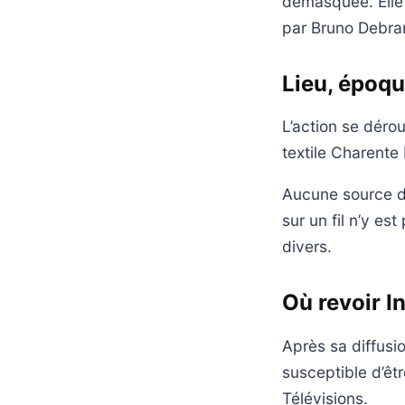
démasquée. Elle d
par Bruno Debra
Lieu, époqu
L’action se déro
textile Charente
Aucune source d’
sur un fil n’y e
divers.
Où revoir I
Après sa diffusio
susceptible d’êt
Télévisions.