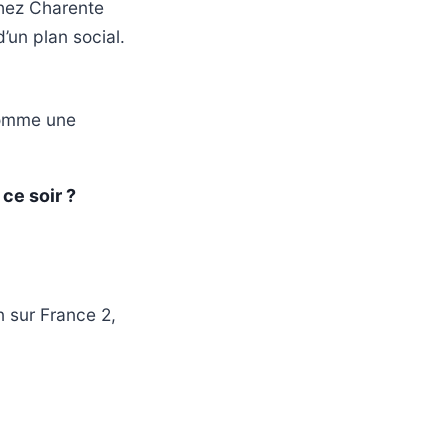
Chez Charente
d’un plan social.
 comme une
ce soir ?
n sur France 2,