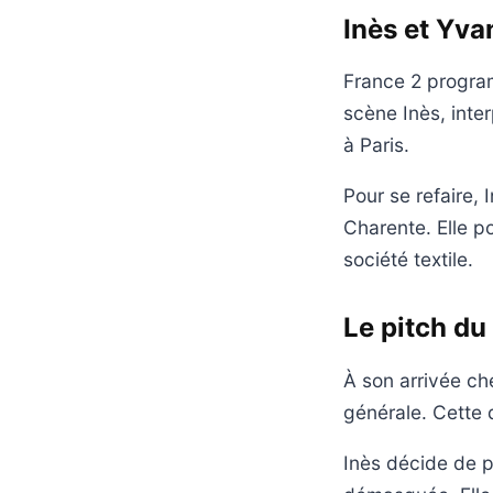
Inès et Yvan
France 2 program
scène Inès, inte
à Paris.
Pour se refaire,
Charente. Elle p
société textile.
Le pitch du
À son arrivée che
générale. Cette 
Inès décide de p