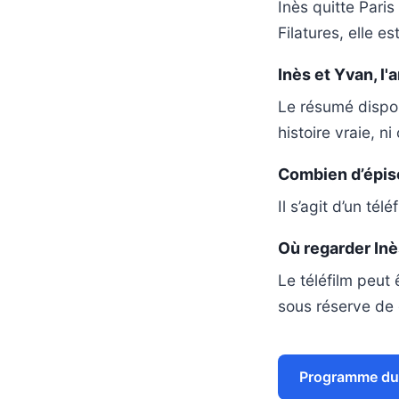
Inès quitte Pari
Filatures, elle e
Inès et Yvan, l'a
Le résumé dispon
histoire vraie, n
Combien d’épisod
Il s’agit d’un tél
Où regarder Inès
Le téléfilm peut 
sous réserve de d
Programme du 