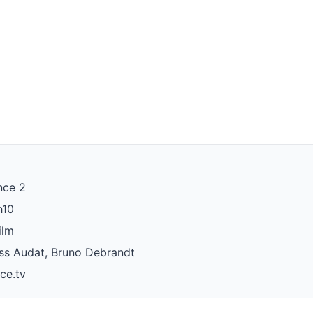
nce 2
h10
ilm
ss Audat, Bruno Debrandt
nce.tv