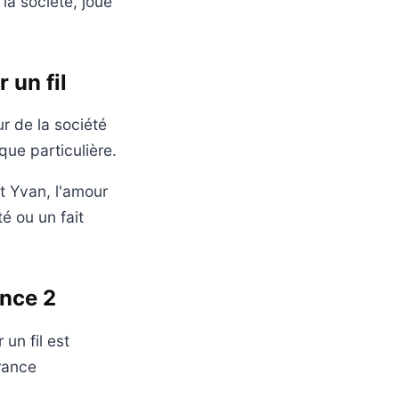
 la société, joué
 un fil
r de la société
que particulière.
t Yvan, l'amour
é ou un fait
ance 2
 un fil est
France