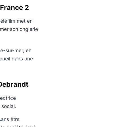
r France 2
téléfilm met en
mer son onglerie
de-sur-mer, en
ccueil dans une
 Debrandt
rectrice
social.
sans être