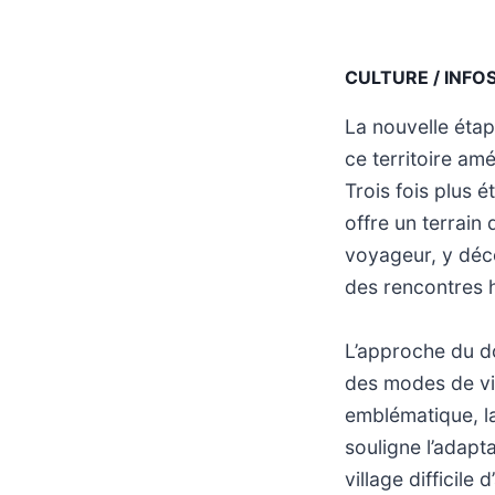
CULTURE / INFO
La nouvelle étap
ce territoire am
Trois fois plus é
offre un terrain
voyageur, y déco
des rencontres hu
L’approche du do
des modes de vie
emblématique, l
souligne l’adapt
village difficile