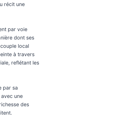
u récit une
ent par voie
anière dont ses
 couple local
einte à travers
ale, reflétant les
e par sa
s avec une
 richesse des
itent.