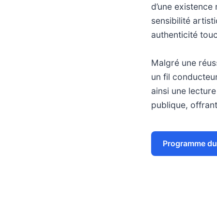
d’une existence 
sensibilité arti
authenticité tou
Malgré une réuss
un fil conducte
ainsi une lectur
publique, offrant
Programme du