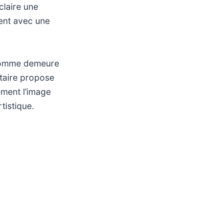
claire une
tent avec une
l’homme demeure
taire propose
ement l’image
tistique.