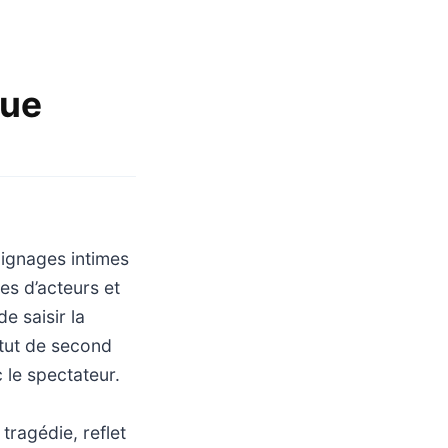
que
oignages intimes
es d’acteurs et
e saisir la
atut de second
 le spectateur.
 tragédie, reflet