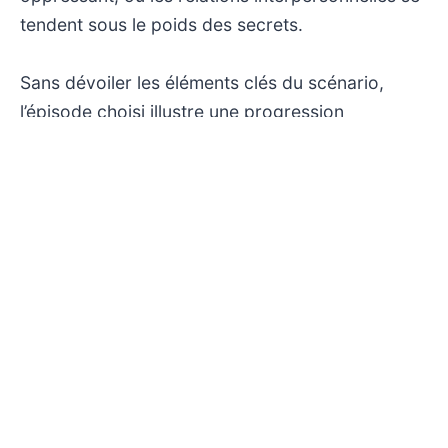
tendent sous le poids des secrets.
Sans dévoiler les éléments clés du scénario,
l’épisode choisi illustre une progression
dramatique qui joue habilement sur les tensions
familiales et communautaires. La complexité des
liens entre les personnages est mise en avant,
offrant une réflexion sur la fragilité des
apparences et la manière dont le passé peut
resurgir de manière inattendue. Cette approche
narrative confère à la série une dimension quasi-
théâtrale, où chaque geste et chaque parole
prennent un relief particulier.