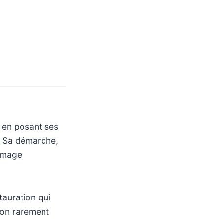
s en posant ses
s. Sa démarche,
’image
auration qui
ion rarement