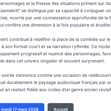
personnages et la finesse des situations priment sur l’a
Kaamelott" se distingue par sa capacité à conjuguer u
cise, nourrie par une connaissance approfondie de la li
i lui confère une dimension à la fois populaire et érudite
ment contribué à redéfinir la place de la comédie sur le
e à son format court et sa narration rythmée. Ce mode 
oppement progressif et nuancé des personnages, favo
e dans cet univers singulier et souvent surprenant.
 soirée s’annonce comme une occasion de redécouvr
qué durablement le paysage audiovisuel français par son
ut en restant fidèle aux codes d’un genre ancien revis
mardi 17 mars 2026
Accueil