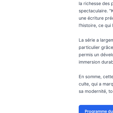
la richesse des 
spectaculaire. "
une écriture pré
l’histoire, ce qu
La série a large
particulier grâc
permis un dével
immersion durabl
En somme, cette
culte, qui a mar
sa modernité, to
Programme du 