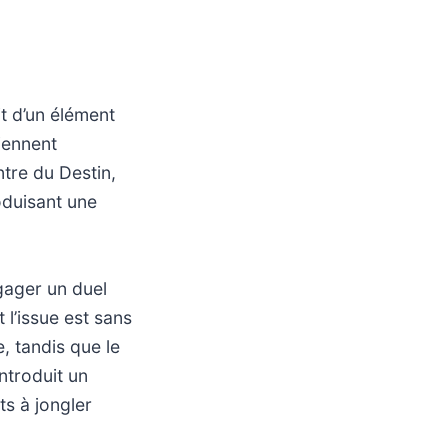
t d’un élément
iennent
ntre du Destin,
roduisant une
ngager un duel
 l’issue est sans
, tandis que le
introduit un
ts à jongler