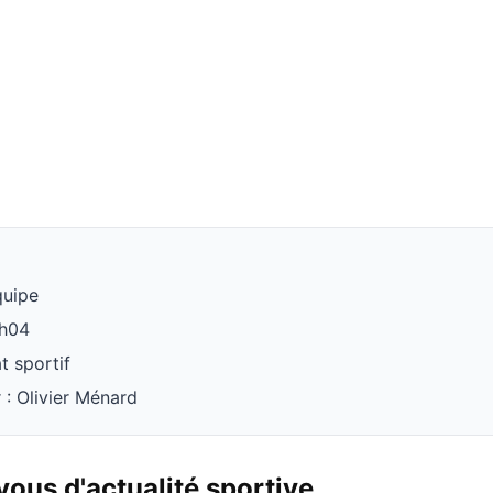
quipe
3h04
t sportif
 : Olivier Ménard
ous d'actualité sportive