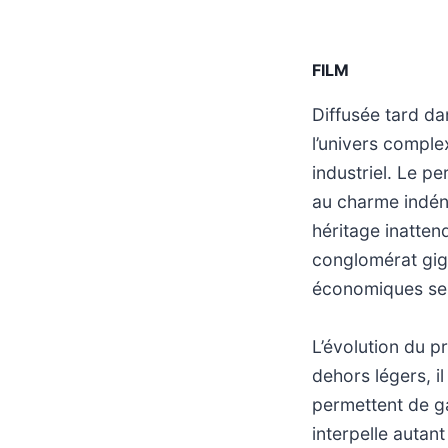
FILM
Diffusée tard da
l’univers comple
industriel. Le p
au charme indéni
héritage inattend
conglomérat giga
économiques se 
L’évolution du pr
dehors légers, il
permettent de ga
interpelle autant