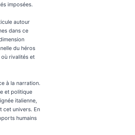
ités imposées.
ticule autour
mes dans ce
 dimension
nnelle du héros
ù rivalités et
 à la narration.
e et politique
ignée italienne,
t cet univers. En
apports humains