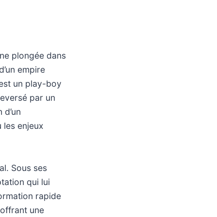
 une plongée dans
 d’un empire
 est un play-boy
leversé par un
n d’un
 les enjeux
ial. Sous ses
ation qui lui
formation rapide
 offrant une