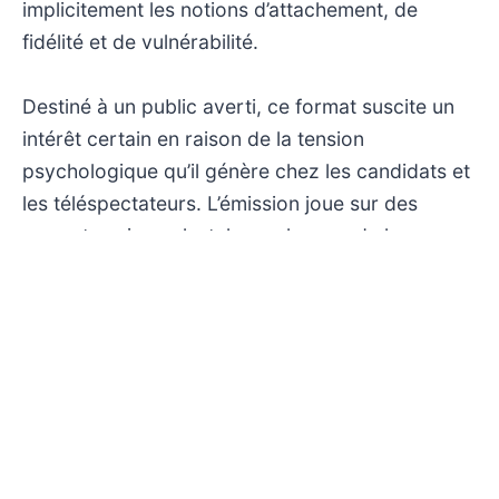
implicitement les notions d’attachement, de
fidélité et de vulnérabilité.
Destiné à un public averti, ce format suscite un
intérêt certain en raison de la tension
psychologique qu’il génère chez les candidats et
les téléspectateurs. L’émission joue sur des
ressorts universels, tels que la peur de la
trahison ou la quête de validation affective, qui
résonnent avec une large audience. La diffusion
en soirée sur W9 positionne ce programme
comme un rendez-vous incontournable pour les
amateurs de téléréalité, tout en restant
accessible à un public familial averti, sous
réserve des recommandations d’âge.