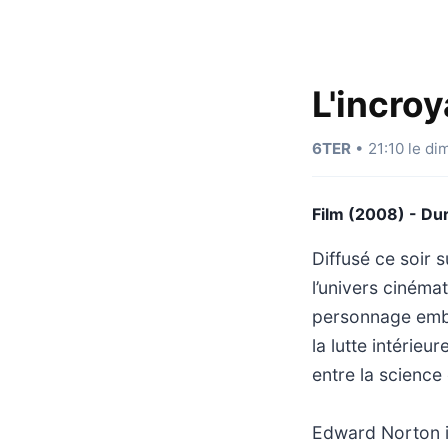
L'incro
6TER
• 21:10 le di
Film (2008) - Du
Diffusé ce soir s
l’univers cinéma
personnage emblé
la lutte intérie
entre la science 
Edward Norton in