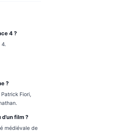
nce 4 ?
 4.
ne ?
atrick Fiori,
nathan.
 d’un film ?
ité médiévale de