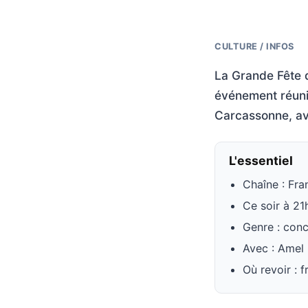
CULTURE / INFOS
La Grande Fête 
événement réunit
Carcassonne, avec
L'essentiel
Chaîne : Fra
Ce soir à 2
Genre : con
Avec : Amel 
Où revoir : f