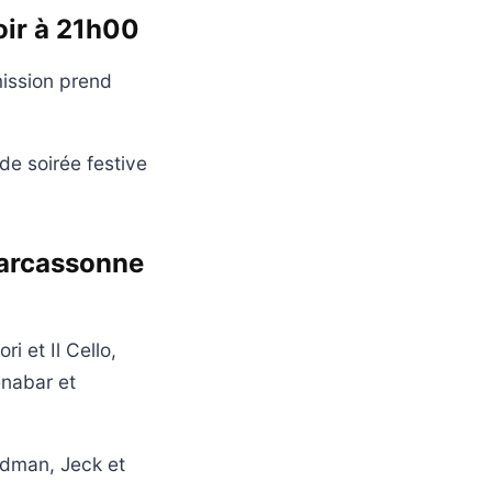
oir à 21h00
ission prend
de soirée festive
Carcassonne
i et Il Cello,
énabar et
ldman, Jeck et