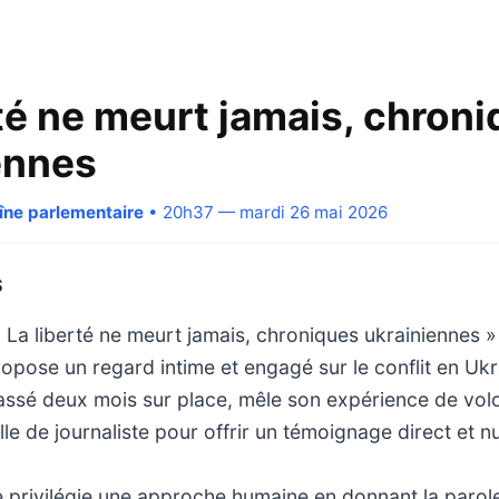
rté ne meurt jamais, chron
ennes
aîne parlementaire
• 20h37 — mardi 26 mai 2026
S
« La liberté ne meurt jamais, chroniques ukrainiennes 
opose un regard intime et engagé sur le conflit en Uk
assé deux mois sur place, mêle son expérience de vol
lle de journaliste pour offrir un témoignage direct et n
 privilégie une approche humaine en donnant la parole