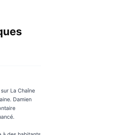
iques
» sur La Chaîne
raine. Damien
ontaire
uancé.
 à des habitants