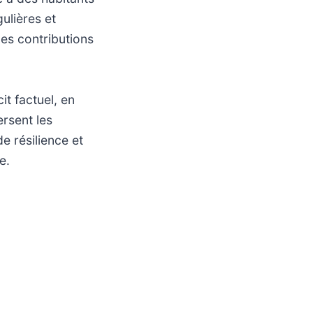
ulières et
des contributions
it factuel, en
ersent les
de résilience et
e.