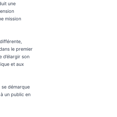
duit une
mension
ne mission
différente,
dans le premier
e d’élargir son
gique et aux
er, se démarque
 à un public en