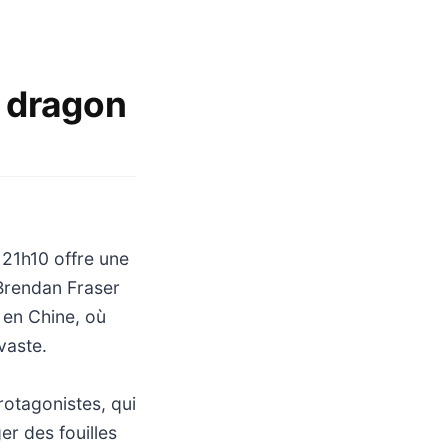
r dragon
 21h10 offre une
 Brendan Fraser
r en Chine, où
vaste.
rotagonistes, qui
er des fouilles