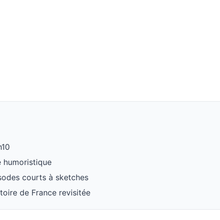
h10
e humoristique
sodes courts à sketches
stoire de France revisitée