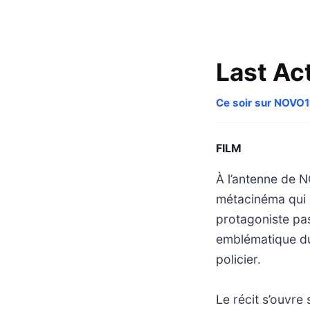
Last Ac
Ce soir sur NOVO
FILM
À l’antenne de 
métacinéma qui in
protagoniste pas
emblématique du
policier.
Le récit s’ouvr