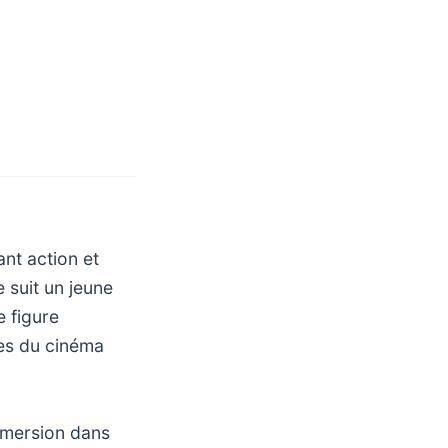
nt action et
e suit un jeune
e figure
es du cinéma
mmersion dans