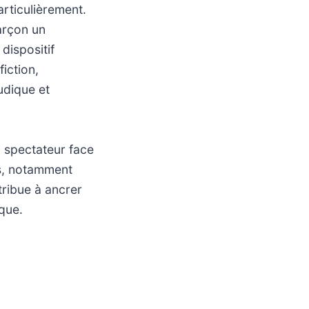
rticulièrement.
arçon un
dispositif
fiction,
udique et
u spectateur face
ns, notamment
tribue à ancrer
ique.