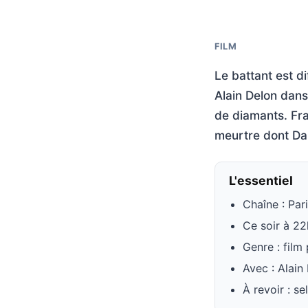
FILM
Le battant est d
Alain Delon dans
de diamants. Fra
meurtre dont Da
L'essentiel
Chaîne : Par
Ce soir à 2
Genre : film 
Avec : Alain
À revoir : s