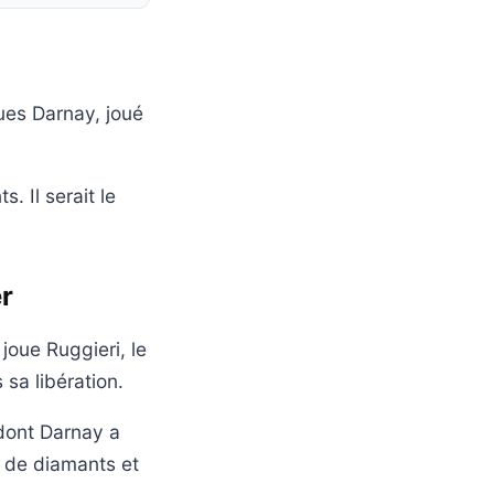
ues Darnay, joué
. Il serait le
er
joue Ruggieri, le
sa libération.
 dont Darnay a
l de diamants et