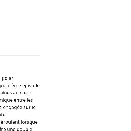
u polar
 quatrième épisode
maines au cœur
mique entre les
ue engagée sur le
ité
 déroulent lorsque
fre une double