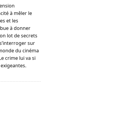
mension
ité à mêler le
es et les
ribue à donner
n lot de secrets
 s’interroger sur
u monde du cinéma
e crime lui va si
 exigeantes.