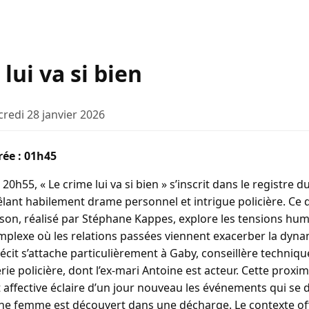
lui va si bien
credi 28 janvier 2026
rée : 01h45
20h55, « Le crime lui va si bien » s’inscrit dans le registre d
ant habilement drame personnel et intrigue policière. Ce
ison, réalisé par Stéphane Kappes, explore les tensions hu
plexe où les relations passées viennent exacerber la dyna
écit s’attache particulièrement à Gaby, conseillère techniq
ie policière, dont l’ex-mari Antoine est acteur. Cette proxim
t affective éclaire d’un jour nouveau les événements qui se
une femme est découvert dans une décharge. Le contexte of