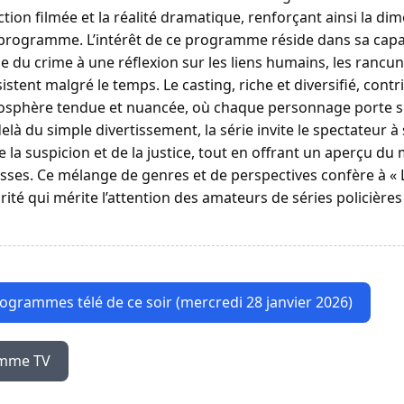
fiction filmée et la réalité dramatique, renforçant ainsi la di
programme. L’intérêt de ce programme réside dans sa capac
 du crime à une réflexion sur les liens humains, les rancun
istent malgré le temps. Le casting, riche et diversifié, cont
osphère tendue et nuancée, où chaque personnage porte so
elà du simple divertissement, la série invite le spectateur à
 la suspicion et de la justice, tout en offrant un aperçu d
isses. Ce mélange de genres et de perspectives confère à « L
rité qui mérite l’attention des amateurs de séries policières
rogrammes télé de ce soir (mercredi 28 janvier 2026)
amme TV