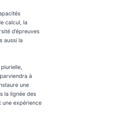
apacités
 calcul, la
rsité d’épreuves
 aussi la
lurielle,
t parviendra à
instaure une
s la lignée des
t une expérience