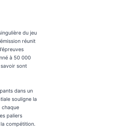
ingulière du jeu
’émission réunit
d’épreuves
fonné à 50 000
 savoir sont
ipants dans un
iale souligne la
ù chaque
es paliers
 la compétition.