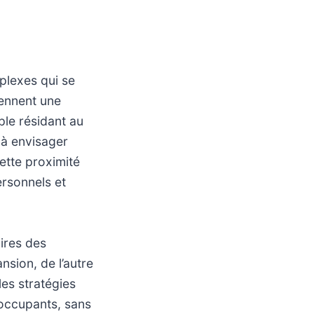
plexes qui se
rennent une
ple résidant au
 à envisager
ette proximité
ersonnels et
oires des
nsion, de l’autre
les stratégies
 occupants, sans