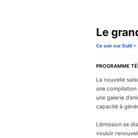
Le gran
Ce soir sur Gulli
• 
PROGRAMME TÉ
La nouvelle sai
une compilation 
une galerie d’an
capacité à génére
L’émission se di
vouloir renouvele