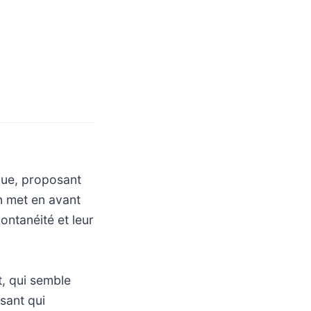
que, proposant
n met en avant
ntanéité et leur
t, qui semble
ssant qui