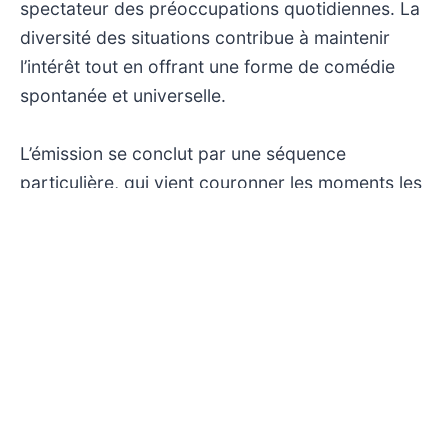
spectateur des préoccupations quotidiennes. La
diversité des situations contribue à maintenir
l’intérêt tout en offrant une forme de comédie
spontanée et universelle.
L’émission se conclut par une séquence
particulière, qui vient couronner les moments les
plus marquants de la soirée, renforçant l’aspect
ludique et festif du rendez-vous. Cette formule,
alliant humour et tendresse, s’adresse à un public
familial en quête de divertissement léger en fin
de soirée. En dépit de son caractère bon enfant,
le programme sollicite intensément la capacité à
rire, promettant une expérience télévisuelle où le
plaisir se conjugue avec la complicité devant
l’écran.