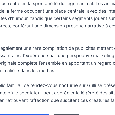
llustrent bien la spontanéité du règne animal. Les ani
e la ferme occupent une place centrale, avec des int
tes d’humour, tandis que certains segments jouent su
rées, conférant une dimension presque narrative à ces
t également une rare compilation de publicités mettant
ssant ainsi l’expérience par une perspective marketing e
originale complète l’ensemble en apportant un regard di
nimalière dans les médias.
lic familial, ce rendez-vous nocturne sur Gulli se pr
e où le spectateur peut apprécier la légèreté des sit
en retrouvant l’affection que suscitent ces créatures fa