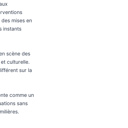
maux
erventions
r des mises en
 instants
 en scène des
t culturelle.
fférent sur la
ésente comme un
uations sans
milières.