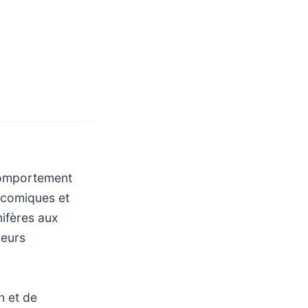
comportement
 comiques et
mifères aux
leurs
n et de