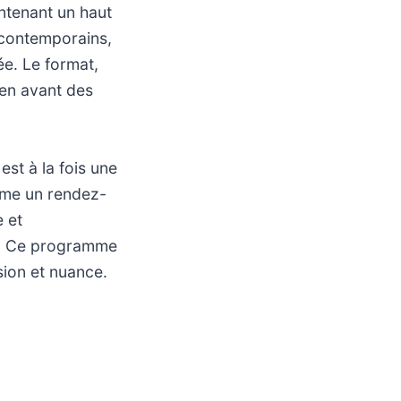
intenant un haut
x contemporains,
ée. Le format,
 en avant des
st à la fois une
omme un rendez-
 et
e. Ce programme
sion et nuance.