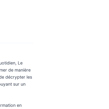
otidien, Le
rmer de manière
 de décrypter les
puyant sur un
formation en