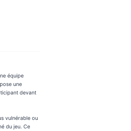
une équipe
impose une
ticipant devant
us vulnérable ou
né du jeu. Ce