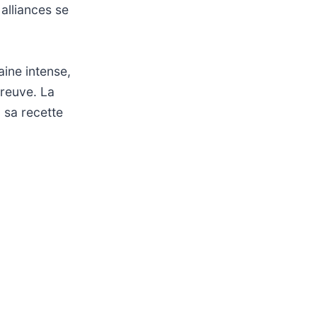
 alliances se
ine intense,
preuve. La
 sa recette