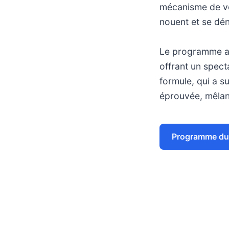
mécanisme de vot
nouent et se dén
Le programme all
offrant un spect
formule, qui a s
éprouvée, mêlan
Programme du 