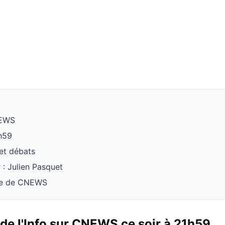
NEWS
1h59
 et débats
 : Julien Pasquet
ite de CNEWS
 de l'Info sur CNEWS ce soir à 21h59