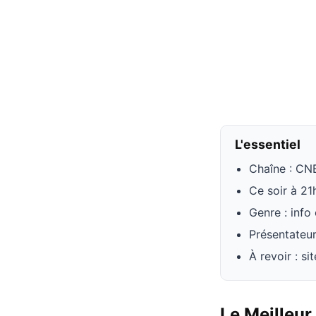
L'essentiel
Chaîne : C
Ce soir à 2
Genre : info
Présentateur
À revoir : s
Le Meilleur