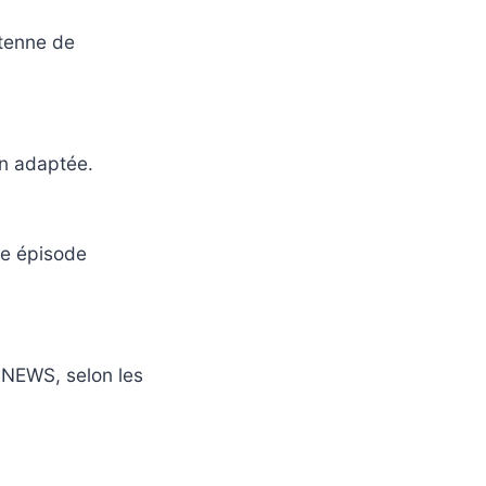
ntenne de
on adaptée.
re épisode
CNEWS, selon les