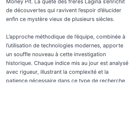
Money Pit. La quête des frères Lagina s’enrichit
de découvertes qui ravivent l’espoir d’élucider
enfin ce mystère vieux de plusieurs siècles.
L’approche méthodique de l’équipe, combinée à
l’utilisation de technologies modernes, apporte
un souffle nouveau à cette investigation
historique. Chaque indice mis au jour est analysé
avec rigueur, illustrant la complexité et la
patience nécessaire dans ce type de recherche
archéologique.
Au-delà de la simple chasse au trésor, la série
propose une réflexion sur l’histoire locale et les
légendes qui alimentent l’imaginaire collectif. Ce
mélange d’aventure et de science offre une