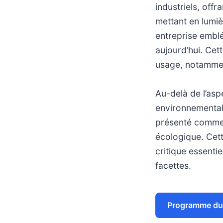
industriels, offr
mettant en lumiè
entreprise emblé
aujourd’hui. Cet
usage, notamment
Au-delà de l’asp
environnemental
présenté comme 
écologique. Cett
critique essenti
facettes.
Programme du