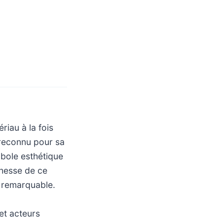
iau à la fois
 reconnu pour sa
mbole esthétique
ichesse de ce
é remarquable.
et acteurs