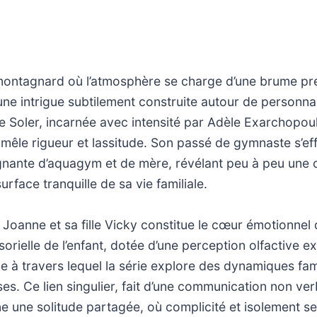
ontagnard où l’atmosphère se charge d’une brume pr
 une intrigue subtilement construite autour de personn
e Soler, incarnée avec intensité par Adèle Exarchopou
 mêle rigueur et lassitude. Son passé de gymnaste s’ef
ignante d’aquagym et de mère, révélant peu à peu une 
urface tranquille de sa vie familiale.
e Joanne et sa fille Vicky constitue le cœur émotionnel 
sorielle de l’enfant, dotée d’une perception olfactive e
e à travers lequel la série explore des dynamiques famil
ses. Ce lien singulier, fait d’une communication non ve
e une solitude partagée, où complicité et isolement s