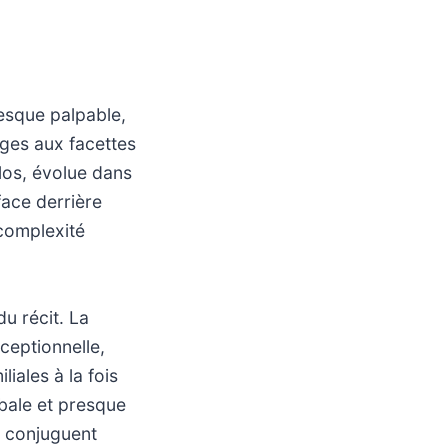
esque palpable,
ages aux facettes
los, évolue dans
face derrière
complexité
du récit. La
xceptionnelle,
iales à la fois
rbale et presque
e conjuguent