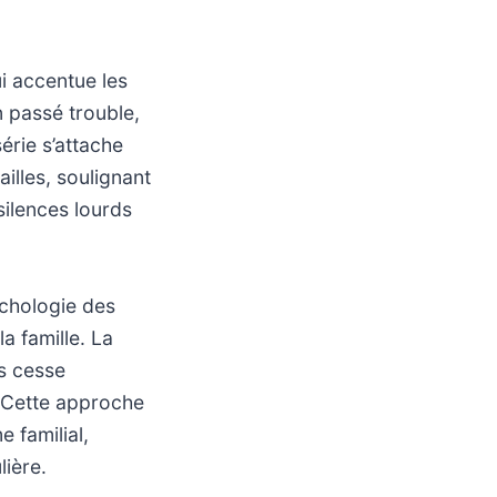
i accentue les
n passé trouble,
érie s’attache
illes, soulignant
silences lourds
ychologie des
a famille. La
ns cesse
e. Cette approche
 familial,
lière.