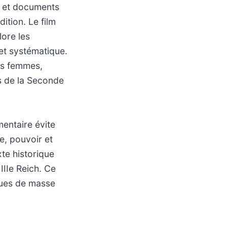
s et documents
dition. Le film
lore les
t systématique.
ces femmes,
ls de la Seconde
mentaire évite
ie, pouvoir et
te historique
IIIe Reich. Ce
ques de masse