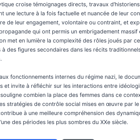
tique croise témoignages directs, travaux d’historien
nt une lecture à la fois factuelle et nuancée de leur con
ure de leur engagement, volontaire ou contraint, et exp
ropagande qui ont permis un embrigadement massif e
ion met en lumière la complexité des rôles joués par 
 à des figures secondaires dans les récits traditionne
.
 aux fonctionnements internes du régime nazi, le docu
ns et invite à réfléchir sur les interactions entre idéolog
e souligne combien la place des femmes dans ce contex
des stratégies de contrôle social mises en œuvre par le 
 contribue à une meilleure compréhension des dynami
l’une des périodes les plus sombres du XXe siècle.