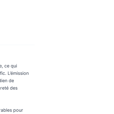
e, ce qui
ic. L’émission
dien de
ûreté des
rables pour