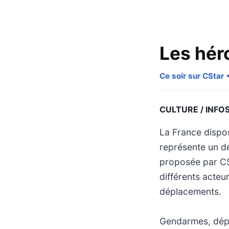
Les héro
Ce soir sur CStar
•
CULTURE / INFO
La France dispos
représente un dé
proposée par CSt
différents acteur
déplacements.
Gendarmes, dépa