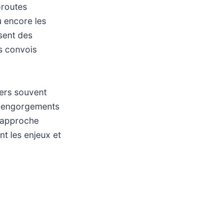
oroutes
u encore les
isent des
es convois
iers souvent
es engorgements
e approche
nt les enjeux et