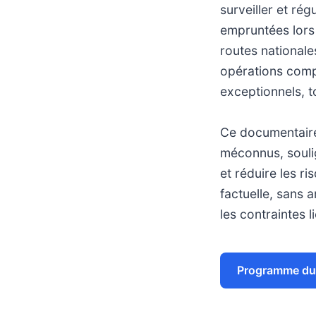
surveiller et ré
empruntées lors 
routes nationale
opérations compl
exceptionnels, t
Ce documentaire 
méconnus, soulig
et réduire les r
factuelle, sans a
les contraintes l
Programme du 