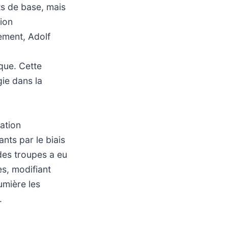
ts de base, mais
tion
ement, Adolf
que. Cette
ie dans la
ation
nts par le biais
des troupes a eu
s, modifiant
umière les
.