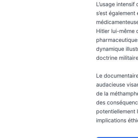
L’usage intensif
s’est également 
médicamenteuse q
Hitler lui-même
pharmaceutiques
dynamique illust
doctrine militair
Le documentaire
audacieuse visan
de la méthamphé
des conséquences
potentiellement 
implications éthi